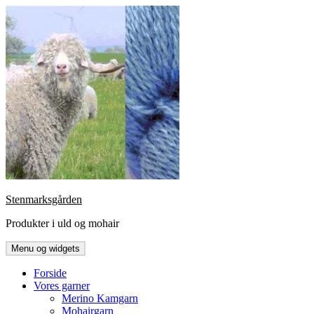
Hop
til
indhold
Stenmarksgården
Produkter i uld og mohair
Menu og widgets
Forside
Vores garner
Merino Kamgarn
Mohairgarn