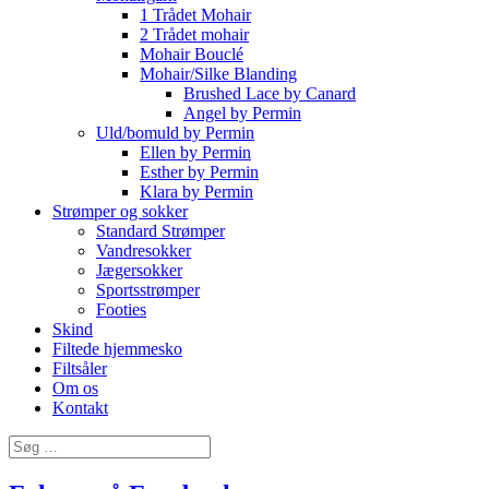
1 Trådet Mohair
2 Trådet mohair
Mohair Bouclé
Mohair/Silke Blanding
Brushed Lace by Canard
Angel by Permin
Uld/bomuld by Permin
Ellen by Permin
Esther by Permin
Klara by Permin
Strømper og sokker
Standard Strømper
Vandresokker
Jægersokker
Sportsstrømper
Footies
Skind
Filtede hjemmesko
Filtsåler
Om os
Kontakt
Søg
efter: