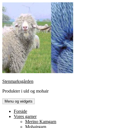
Hop
til
indhold
Stenmarksgården
Produkter i uld og mohair
Menu og widgets
Forside
Vores garner
Merino Kamgarn
Mohairgarn