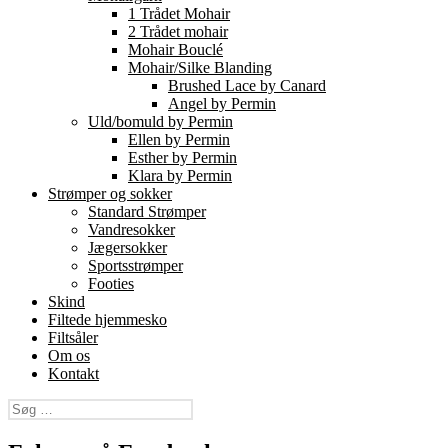
1 Trådet Mohair
2 Trådet mohair
Mohair Bouclé
Mohair/Silke Blanding
Brushed Lace by Canard
Angel by Permin
Uld/bomuld by Permin
Ellen by Permin
Esther by Permin
Klara by Permin
Strømper og sokker
Standard Strømper
Vandresokker
Jægersokker
Sportsstrømper
Footies
Skind
Filtede hjemmesko
Filtsåler
Om os
Kontakt
Søg
efter: